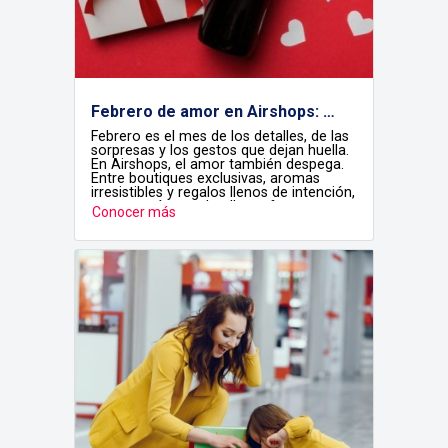
Febrero de amor en Airshops: detalles que viajan contigo
Febrero es el mes de los detalles, de las
sorpresas y los gestos que dejan huella.
En Airshops, el amor también despega.
Entre boutiques exclusivas, aromas
irresistibles y regalos llenos de intención,
encontrarás ese detalle perfecto para
Conocer más
sorprender a tu pareja, celebrar la
amistad o consentirte a ti mismo antes
de volar.