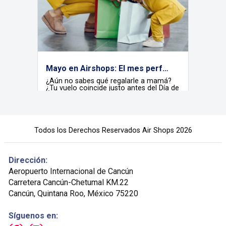
Mayo en Airshops: El mes perfecto para celebrar a mamá
¿Aún no sabes qué regalarle a mamá?
¿Tu vuelo coincide justo antes del Día de
las Madres? No te preocupes. Este mes
en Airshops transforma tu tiempo de
espera en el aeropuerto en la
oportunidad ideal para encontrar ese
Conocer más
presente especial que le dirá cuánto la
Todos los Derechos Reservados Air Shops 2026
amas; porque mamá merece lo mejor, y
tú mereces encontrarlo sin
complicaciones.
Dirección:
Aeropuerto Internacional de Cancún
Carretera Cancún-Chetumal KM.22
Cancún, Quintana Roo, México 75220
Síguenos en: